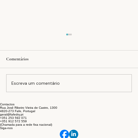
Comentários
Escreva um comentário
Contactos
A equação FAFEDRY: inovação, estabilidade e
Rua José Ribeiro Vieira de Castro, 1300
4820-273 Fafe, Portugal
sustentabilidade no setor têxtil
geral@fafedry.pt
+351 253 592 071
+351 912 572 559
(Chamada para a rede fixa nacional)
Siga-nos