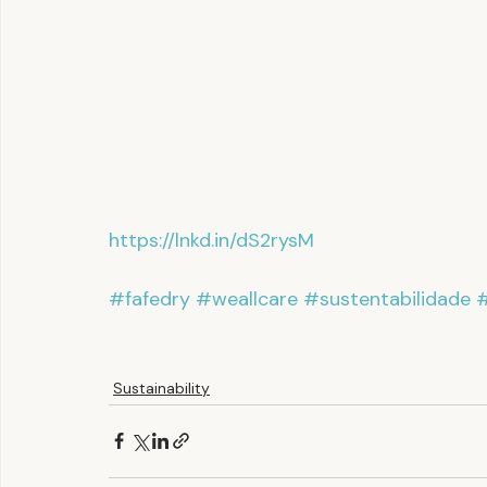
https://lnkd.in/dS2rysM
#fafedry
#weallcare
#sustentabilidade
#
Sustainability