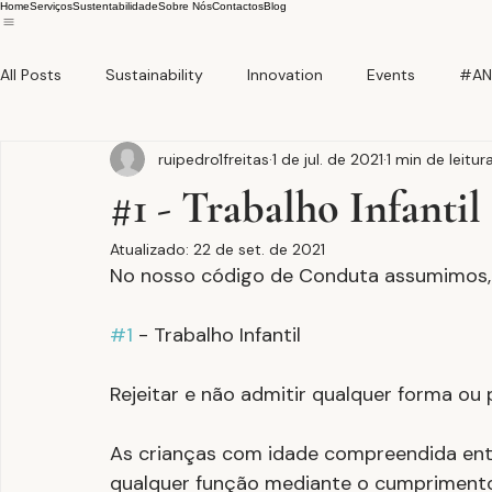
Home
Serviços
Sustentabilidade
Sobre Nós
Contactos
Blog
All Posts
Sustainability
Innovation
Events
#AN
ruipedro1freitas
1 de jul. de 2021
1 min de leitur
#1 - Trabalho Infantil
Atualizado:
22 de set. de 2021
No nosso código de Conduta assumimos,
#1
 - Trabalho Infantil
Rejeitar e não admitir qualquer forma ou p
As crianças com idade compreendida entr
qualquer função mediante o cumprimento 