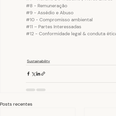
#8
 - Remuneração
#9
 - Assédio e Abuso
#10
 - Compromisso ambiental
#11
 – Partes Interessadas
#12
 - Conformidade legal & conduta étic
Sustainability
Posts recentes