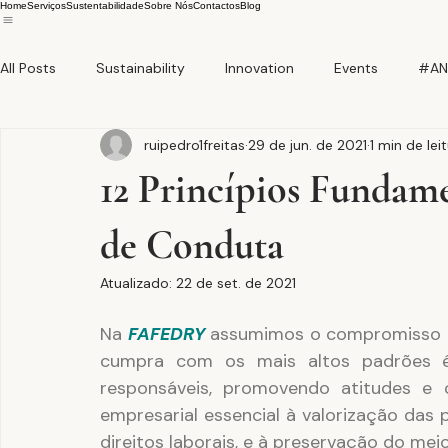
Home
Serviços
Sustentabilidade
Sobre Nós
Contactos
Blog
All Posts
Sustainability
Innovation
Events
#AN
ruipedro1freitas
29 de jun. de 2021
1 min de lei
12 Princípios Fundam
de Conduta
Atualizado:
22 de set. de 2021
Na
FAFEDRY 
assumimos o compromisso de
cumpra com os mais altos padrões éti
responsáveis, promovendo atitudes e 
empresarial essencial à valorização das 
direitos laborais, e à preservação do mei