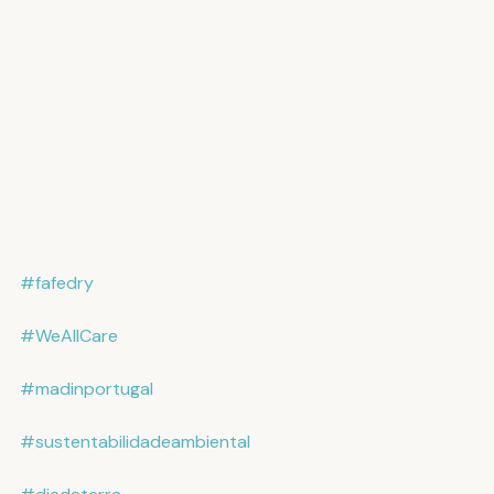
#fafedry
#WeAllCare
#madinportugal
#sustentabilidadeambiental