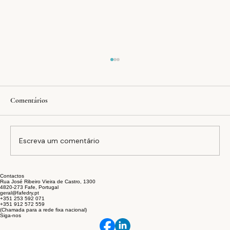
Comentários
Escreva um comentário
Contactos
A equação FAFEDRY: inovação, estabilidade e
Rua José Ribeiro Vieira de Castro, 1300
4820-273 Fafe, Portugal
sustentabilidade no setor têxtil
geral@fafedry.pt
+351 253 592 071
+351 912 572 559
(Chamada para a rede fixa nacional)
Siga-nos