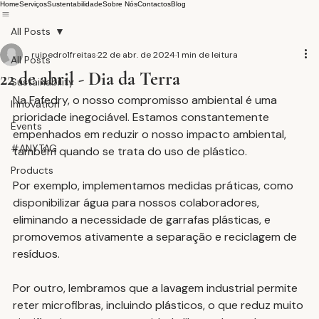
Home
Serviços
Sustentabilidade
Sobre Nós
Contactos
Blog
All Posts
ruipedro1freitas
22 de abr. de 2024
1 min de leitura
All Posts
22 de abril - Dia da Terra
Sustainability
Na Fafedry, o nosso compromisso ambiental é uma 
Innovation
prioridade inegociável. Estamos constantemente 
Events
empenhados em reduzir o nosso impacto ambiental, 
#ANYTAG
também quando se trata do uso de plástico.
Products
Por exemplo, implementamos medidas práticas, como 
disponibilizar água para nossos colaboradores, 
eliminando a necessidade de garrafas plásticas, e 
promovemos ativamente a separação e reciclagem de 
resíduos.
Por outro, lembramos que a lavagem industrial permite 
reter microfibras, incluindo plásticos, o que reduz muito 