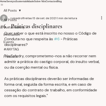
Home
Serviços
Sustentabilidade
Sobre Nós
Contactos
Blog
All Posts
ruipedro1freitas
15 de set. de 2021
1 min de leitura
All Posts
#6 - Práticas disciplinares
Sustainability
Quer saber o que está inscrito no nosso o Código de 
Innovation
Conduta no que respeita às 
#6
 - Práticas 
Events
disciplinares?
#ANYTAG
"Na Fafedry, comprometemo-nos a não recorrer nem 
Products
admitir a prática do castigo corporal, do insulto verbal, 
ou da coerção mental ou física.
As práticas disciplinares deverão ser informadas de 
forma oral, seguida da forma escrita, e em caso de 
cessação do contrato de trabalho, em conformidade 
com os requisitos legais."