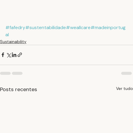
#fafedry
#sustentabilidade
#weallcare
#madeinportug
al
Sustainability
Posts recentes
Ver tudo