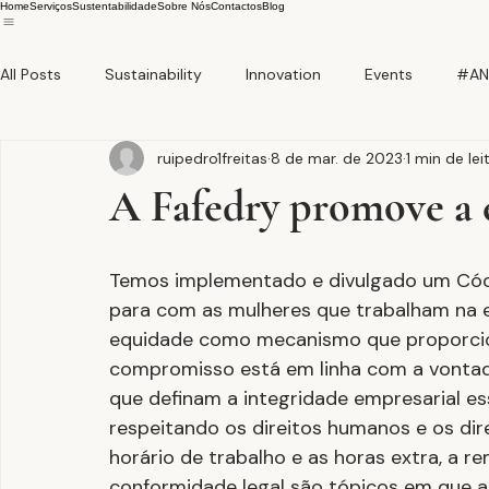
Home
Serviços
Sustentabilidade
Sobre Nós
Contactos
Blog
All Posts
Sustainability
Innovation
Events
#AN
ruipedro1freitas
8 de mar. de 2023
1 min de lei
A Fafedry promove a 
Temos implementado e divulgado um Cód
para com as mulheres que trabalham na
equidade como mecanismo que proporcion
compromisso está em linha com a vonta
que definam a integridade empresarial ess
respeitando os direitos humanos e os direi
horário de trabalho e as horas extra, a r
conformidade legal são tópicos em que a 