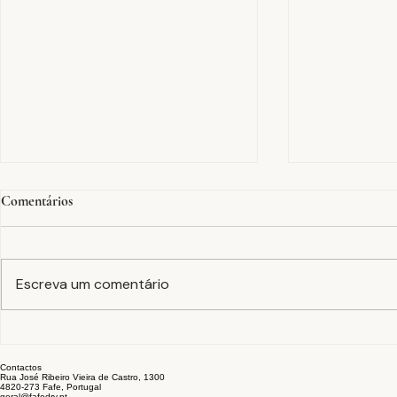
Comentários
Escreva um comentário
Tinturaria em peça
A equação F
confecionada: cor, acabamento e
estabilidade 
Contactos
sustentabilidade no fim do
setor têxtil
Rua José Ribeiro Vieira de Castro, 1300
4820-273 Fafe, Portugal
processo
geral@fafedry.pt