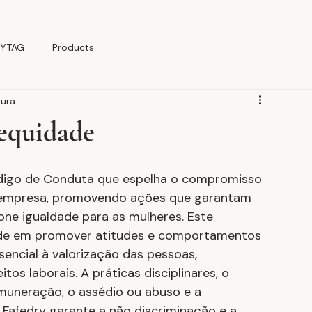
YTAG
Products
tura
equidade
igo de Conduta que espelha o compromisso 
 empresa, promovendo ações que garantam 
e igualdade para as mulheres. Este 
de em promover atitudes e comportamentos 
encial à valorização das pessoas, 
tos laborais. A práticas disciplinares, o 
emuneração, o assédio ou abuso e a 
Fafedry garante a não discriminação e a 