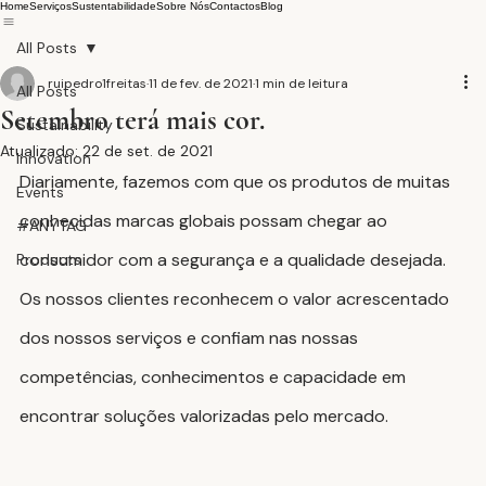
Home
Serviços
Sustentabilidade
Sobre Nós
Contactos
Blog
All Posts
ruipedro1freitas
11 de fev. de 2021
1 min de leitura
All Posts
Setembro terá mais cor.
Sustainability
Atualizado:
22 de set. de 2021
Innovation
Diariamente, fazemos com que os produtos de muitas 
Events
conhecidas marcas globais possam chegar ao 
#ANYTAG
consumidor com a segurança e a qualidade desejada. 
Products
Os nossos clientes reconhecem o valor acrescentado 
dos nossos serviços e confiam nas nossas 
competências, conhecimentos e capacidade em 
encontrar soluções valorizadas pelo mercado.