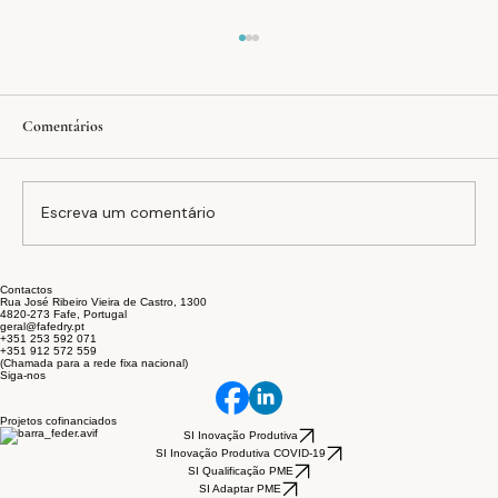
Comentários
Fade-out Fafedry
Escreva um comentário
Contactos
Rua José Ribeiro Vieira de Castro, 1300
4820-273 Fafe, Portugal
geral@fafedry.pt
+351 253 592 071
+351 912 572 559
(Chamada para a rede fixa nacional)
Siga-nos
Projetos cofinanciados
SI Inovação Produtiva
SI Inovação Produtiva COVID-19
SI Qualificação PME
SI Adaptar PME