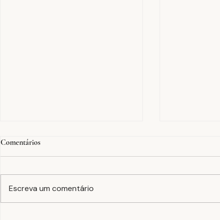
Comentários
Escreva um comentário
Tinturaria em peça
A equação F