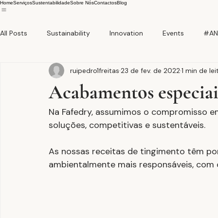
Home
Serviços
Sustentabilidade
Sobre Nós
Contactos
Blog
All Posts
Sustainability
Innovation
Events
#AN
ruipedro1freitas
23 de fev. de 2022
1 min de lei
Acabamentos especiai
Na Fafedry, assumimos o compromisso em
soluções, competitivas e sustentáveis.
As nossas receitas de tingimento têm por
ambientalmente mais responsáveis, com c