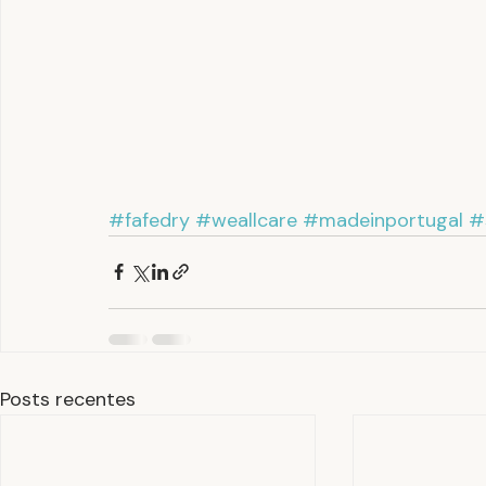
#fafedry
#weallcare
#madeinportugal
#
Posts recentes