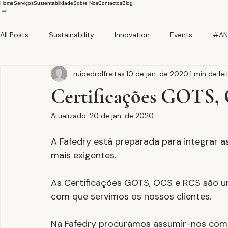
Home
Serviços
Sustentabilidade
Sobre Nós
Contactos
Blog
All Posts
Sustainability
Innovation
Events
#AN
ruipedro1freitas
10 de jan. de 2020
1 min de lei
Certificações GOTS,
Atualizado:
20 de jan. de 2020
A Fafedry está preparada para integrar as 
mais exigentes. 
As Certificações GOTS, OCS e RCS são um
com que servimos os nossos clientes.
Na Fafedry procuramos assumir-nos como