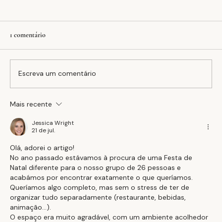
1 comentário
Escreva um comentário
Mais recente
A equação FAFEDRY: inovação, estabilidade e
sustentabilidade no setor têxtil
Jessica Wright
21 de jul.
Olá, adorei o artigo!
No ano passado estávamos à procura de uma Festa de 
Natal diferente para o nosso grupo de 26 pessoas e 
acabámos por encontrar exatamente o que queríamos. 
Queríamos algo completo, mas sem o stress de ter de 
organizar tudo separadamente (restaurante, bebidas, 
animação…).
O espaço era muito agradável, com um ambiente acolhedor 