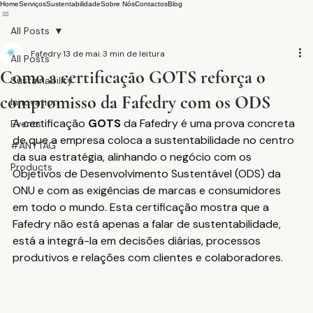
Home
Serviços
Sustentabilidade
Sobre Nós
Contactos
Blog
All Posts
Fafedry
13 de mai.
3 min de leitura
All Posts
Como a certificação GOTS reforça o
Sustainability
compromisso da Fafedry com os ODS
Innovation
A certificação 
GOTS
 da Fafedry é uma prova concreta 
Events
de que a empresa coloca a sustentabilidade no centro 
#ANYTAG
da sua estratégia, alinhando o negócio com os 
Products
Objetivos de Desenvolvimento Sustentável (ODS) da 
ONU e com as exigências de marcas e consumidores 
em todo o mundo. Esta certificação mostra que a 
Fafedry não está apenas a falar de sustentabilidade, 
está a integrá-la em decisões diárias, processos 
produtivos e relações com clientes e colaboradores.