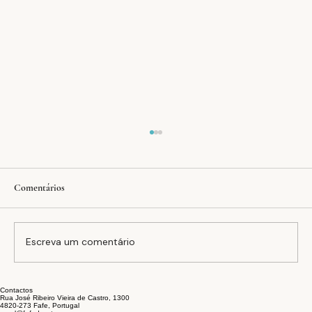
Comentários
Escreva um comentário
Contactos
A equação FAFEDRY: inovação, estabilidade e
Rua José Ribeiro Vieira de Castro, 1300
4820-273 Fafe, Portugal
sustentabilidade no setor têxtil