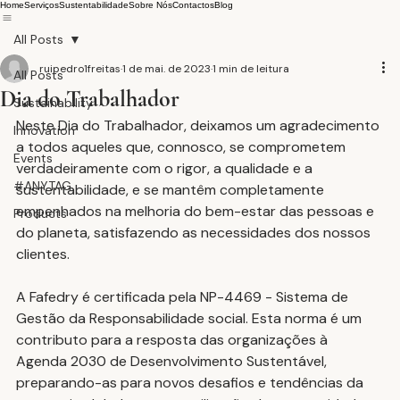
Home
Serviços
Sustentabilidade
Sobre Nós
Contactos
Blog
All Posts
ruipedro1freitas
1 de mai. de 2023
1 min de leitura
All Posts
Dia do Trabalhador
Sustainability
Neste Dia do Trabalhador, deixamos um agradecimento 
Innovation
a todos aqueles que, connosco, se comprometem 
Events
verdadeiramente com o rigor, a qualidade e a 
#ANYTAG
sustentabilidade, e se mantêm completamente 
empenhados na melhoria do bem-estar das pessoas e 
Products
do planeta, satisfazendo as necessidades dos nossos 
clientes.
A Fafedry é certificada pela NP-4469 - Sistema de 
Gestão da Responsabilidade social. Esta norma é um 
contributo para a resposta das organizações à 
Agenda 2030 de Desenvolvimento Sustentável, 
preparando-as para novos desafios e tendências da 