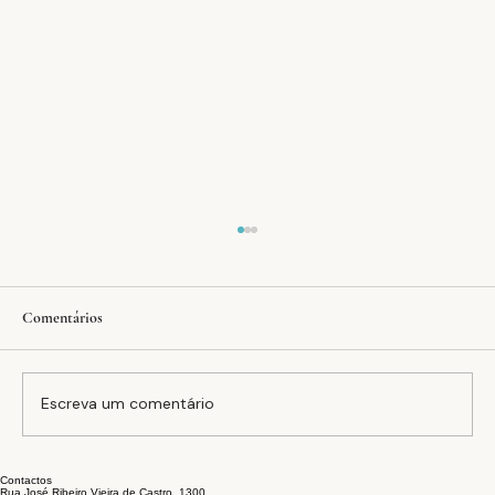
Comentários
Dias Mundial da Saúde
Escreva um comentário
Contactos
Rua José Ribeiro Vieira de Castro, 1300