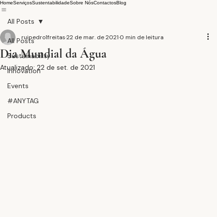
Home
Serviços
Sustentabilidade
Sobre Nós
Contactos
Blog
All Posts
ruipedro1freitas
22 de mar. de 2021
0 min de leitura
All Posts
Dia Mundial da Água
Sustainability
Atualizado:
22 de set. de 2021
Innovation
Events
#ANYTAG
Products