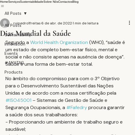
Home
Serviços
Sustentabilidade
Sobre Nós
Contactos
Blog
All Posts
ruipedro1freitas
6 de abr. de 2022
1 min de leitura
All Posts
Dias Mundial da Saúde
Sustainability
Segundo a 
World Health Organization
 (WHO), “saúde é 
Innovation
um estado de completo bem-estar físico, mental e 
Events
social e não consiste apenas na ausência de doença”. 
#ANYTAG
Saúde é uma forma de bem-estar total.
Products
No âmbito do compromisso para com o 3º Objetivo 
para o Desenvolvimento Sustentável das Nações 
Unidas e de acordo com a nossa certificação pela 
#ISO45001
 – Sistemas de Gestão de Saúde e 
Segurança Ocupacionais, a 
#Fafedry
 procura garantir 
a saúde dos seus trabalhadores:
- Proporcionando um ambiente de trabalho seguro e 
saudável;