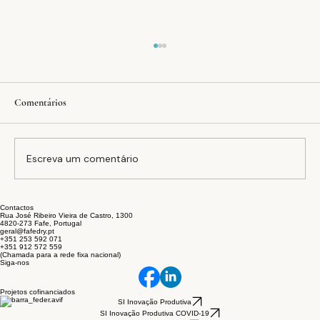
Comentários
Escreva um comentário
Contactos
Meio-branco do algodão sem utilizar químicos
Rua José Ribeiro Vieira de Castro, 1300
4820-273 Fafe, Portugal
e temperaturas elevadas? Aqui está a prova!
geral@fafedry.pt
+351 253 592 071
+351 912 572 559
(Chamada para a rede fixa nacional)
Siga-nos
Projetos cofinanciados
SI Inovação Produtiva
SI Inovação Produtiva COVID-19