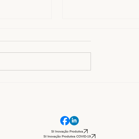
AFEDRY: inovação,
Como a certificação GOTS
e sustentabilidade no
reforça o compromisso da
Fafedry com os ODS
SI Inovação Produtiva
SI Inovação Produtiva COVID-19