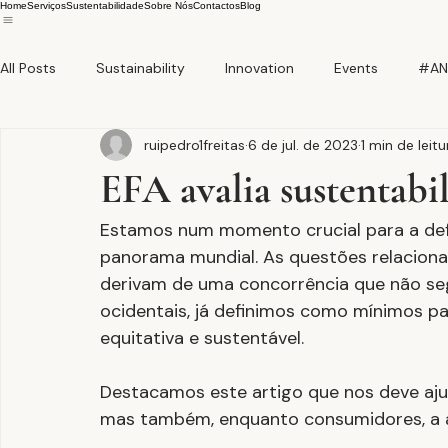
Home
Serviços
Sustentabilidade
Sobre Nós
Contactos
Blog
All Posts
Sustainability
Innovation
Events
#AN
ruipedro1freitas
6 de jul. de 2023
1 min de leitu
EFA avalia sustentabi
Estamos num momento crucial para a defin
panorama mundial. As questões relacion
derivam de uma concorrência que não se
ocidentais, já definimos como mínimos par
equitativa e sustentável.
Destacamos este artigo que nos deve aju
mas também, enquanto consumidores, a a