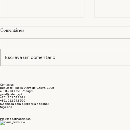
Comentários
Escreva um comentário
Tinturaria em peça
A equação F
confecionada: cor, acabamento e
estabilidade 
Contactos
sustentabilidade no fim do
setor têxtil
Rua José Ribeiro Vieira de Castro, 1300
4820-273 Fafe, Portugal
processo
geral@fafedry.pt
+351 253 592 071
+351 912 572 559
(Chamada para a rede fixa nacional)
Siga-nos
Projetos cofinanciados