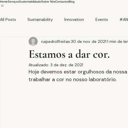
Home
Serviços
Sustentabilidade
Sobre Nós
Contactos
Blog
All Posts
Sustainability
Innovation
Events
#AN
ruipedro1freitas
30 de nov. de 2021
1 min de le
Estamos a dar cor.
Atualizado:
3 de dez. de 2021
Hoje devemos estar orgulhosos da nossa
trabalhar a cor no nosso laboratório.