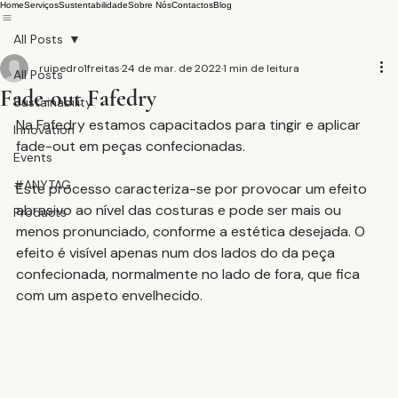
Home
Serviços
Sustentabilidade
Sobre Nós
Contactos
Blog
All Posts
ruipedro1freitas
24 de mar. de 2022
1 min de leitura
All Posts
Fade-out Fafedry
Sustainability
Na Fafedry estamos capacitados para tingir e aplicar 
Innovation
fade-out em peças confecionadas.
Events
#ANYTAG
Este processo caracteriza-se por provocar um efeito 
abrasivo ao nível das costuras e pode ser mais ou 
Products
menos pronunciado, conforme a estética desejada. O 
efeito é visível apenas num dos lados do da peça 
confecionada, normalmente no lado de fora, que fica 
com um aspeto envelhecido.