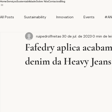
Home
Serviços
Sustentabilidade
Sobre Nós
Contactos
Blog
All Posts
Sustainability
Innovation
Events
#AN
ruipedro1freitas
30 de jul. de 2023
0 min de lei
Fafedry aplica acabam
denim da Heavy Jeans