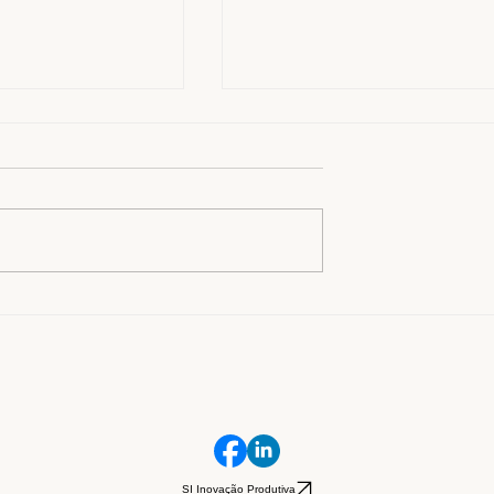
AFEDRY: inovação,
Como a certificação GOTS
e sustentabilidade no
reforça o compromisso da
Fafedry com os ODS
SI Inovação Produtiva