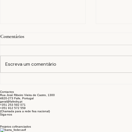
Comentários
Escreva um comentário
Tinturaria em peça
A equação F
confecionada: cor, acabamento e
estabilidade 
Contactos
sustentabilidade no fim do
setor têxtil
Rua José Ribeiro Vieira de Castro, 1300
4820-273 Fafe, Portugal
processo
geral@fafedry.pt
+351 253 592 071
+351 912 572 559
(Chamada para a rede fixa nacional)
Siga-nos
Projetos cofinanciados