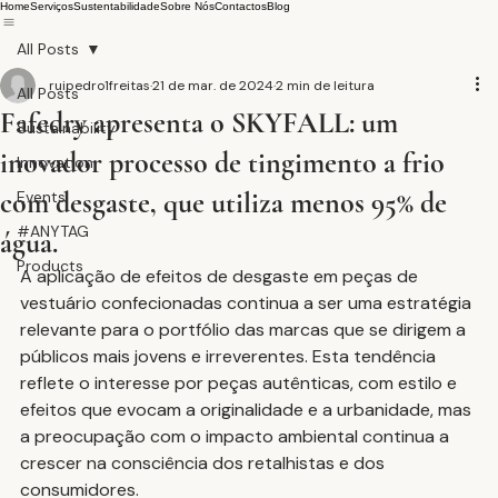
Home
Serviços
Sustentabilidade
Sobre Nós
Contactos
Blog
All Posts
ruipedro1freitas
21 de mar. de 2024
2 min de leitura
All Posts
Fafedry apresenta o SKYFALL: um
Sustainability
inovador processo de tingimento a frio
Innovation
com desgaste, que utiliza menos 95% de
Events
#ANYTAG
água.
Products
A aplicação de efeitos de desgaste em peças de 
vestuário confecionadas continua a ser uma estratégia 
relevante para o portfólio das marcas que se dirigem a 
públicos mais jovens e irreverentes. Esta tendência 
reflete o interesse por peças autênticas, com estilo e 
efeitos que evocam a originalidade e a urbanidade, mas 
a preocupação com o impacto ambiental continua a 
crescer na consciência dos retalhistas e dos 
consumidores.