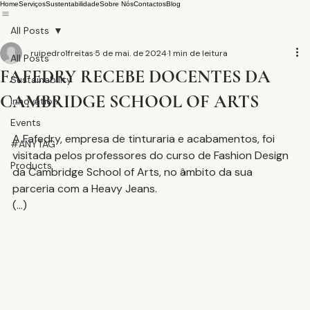
Home
Serviços
Sustentabilidade
Sobre Nós
Contactos
Blog
All Posts
ruipedro1freitas
5 de mai. de 2024
1 min de leitura
All Posts
FAFEDRY RECEBE DOCENTES DA
Sustainability
CAMBRIDGE SCHOOL OF ARTS
Innovation
Events
A Fafedry, empresa de tinturaria e acabamentos, foi 
#ANYTAG
visitada pelos professores do curso de Fashion Design 
Products
da Cambridge School of Arts, no âmbito da sua 
parceria com a Heavy Jeans.
(...)