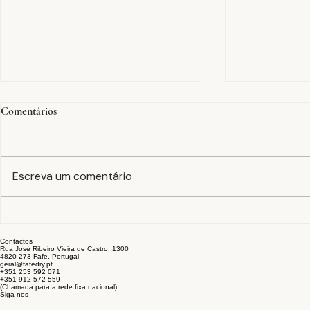
Comentários
Escreva um comentário
Tinturaria em peça
A equação F
confecionada: cor, acabamento e
estabilidade 
Contactos
sustentabilidade no fim do
setor têxtil
Rua José Ribeiro Vieira de Castro, 1300
4820-273 Fafe, Portugal
processo
geral@fafedry.pt
+351 253 592 071
+351 912 572 559
(Chamada para a rede fixa nacional)
Siga-nos