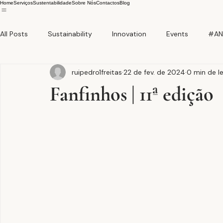
Home
Serviços
Sustentabilidade
Sobre Nós
Contactos
Blog
All Posts
Sustainability
Innovation
Events
#AN
ruipedro1freitas
22 de fev. de 2024
0 min de le
Fanfinhos | 11ª edição