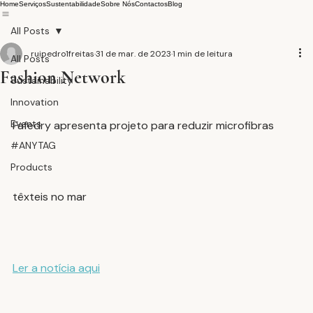
Home
Serviços
Sustentabilidade
Sobre Nós
Contactos
Blog
All Posts
ruipedro1freitas
31 de mar. de 2023
1 min de leitura
All Posts
Fashion Network
Sustainability
Innovation
Events
Fafedry apresenta projeto para reduzir microfibras 
#ANYTAG
Products
têxteis no mar
Ler a notícia aqui