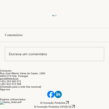
Comentários
Escreva um comentário
Contactos
A equação FAFEDRY: inovação, estabilidade e
Rua José Ribeiro Vieira de Castro, 1300
4820-273 Fafe, Portugal
sustentabilidade no setor têxtil
geral@fafedry.pt
+351 253 592 071
+351 912 572 559
(Chamada para a rede fixa nacional)
Siga-nos
Projetos cofinanciados
SI Inovação Produtiva
SI Inovação Produtiva COVID-19