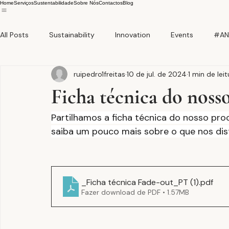
Home
Serviços
Sustentabilidade
Sobre Nós
Contactos
Blog
All Posts
Sustainability
Innovation
Events
#AN
ruipedro1freitas
10 de jul. de 2024
1 min de leit
Ficha técnica do noss
Partilhamos a ficha técnica do nosso pr
saiba um pouco mais sobre o que nos dis
_Ficha técnica Fade-out_PT (1)
.pdf
Fazer download de PDF • 1.57MB