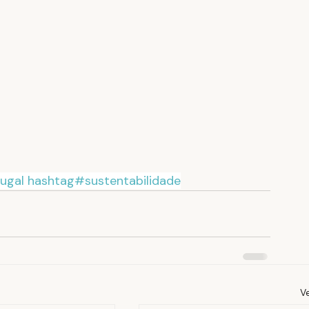
ugal
hashtag#sustentabilidade
V