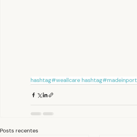
hashtag#weallcare
hashtag#madeinport
Posts recentes