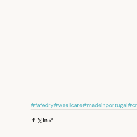
#fafedry
#weallcare
#madeinportugal
#cr