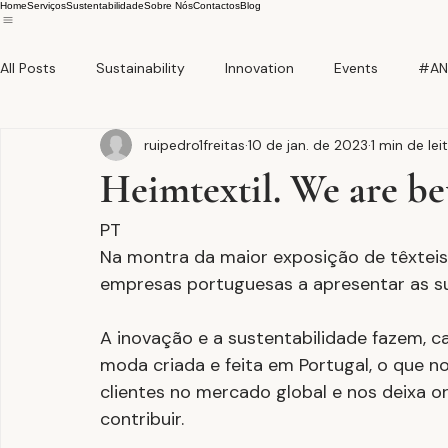
Home
Serviços
Sustentabilidade
Sobre Nós
Contactos
Blog
All Posts
Sustainability
Innovation
Events
#AN
ruipedro1freitas
10 de jan. de 2023
1 min de lei
Heimtextil. We are bet
PT
Na montra da maior exposição de têxteis
empresas portuguesas a apresentar as s
A inovação e a sustentabilidade fazem, c
moda criada e feita em Portugal, o que n
clientes no mercado global e nos deixa 
contribuir.