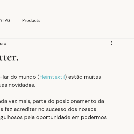
YTAG
Products
tura
ter.
-lar do mundo (
Heimtextil
) estão muitas 
uas novidades.
ada vez mais, parte do posicionamento da 
os faz acreditar no sucesso dos nossos 
orgulhosos pela oportunidade em podermos 