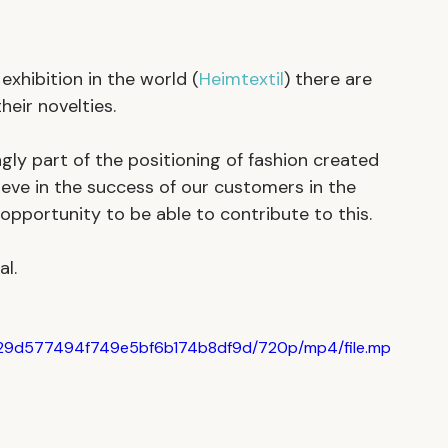
exhibition in the world (
Heimtextil
) there are 
eir novelties.
ngly part of the positioning of fashion created 
eve in the success of our customers in the 
pportunity to be able to contribute to this.
al.
31629d577494f749e5bf6b174b8df9d/720p/mp4/file.mp