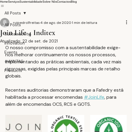
Home
Serviços
Sustentabilidade
Sobre Nós
Contactos
Blog
All Posts
ruipedro1freitas
4 de ago. de 2020
1 min de leitura
All Posts
Join Life 4 Inditex
Sustainability
Atualizado:
22 de set. de 2021
Innovation
O nosso compromisso com a sustentabilidade exige-
Events
nos melhorar continuamente os nossos processos, 
#ANYTAG
implementando as práticas ambientais, cada vez mais 
rigorosas, exigidas pelas principais marcas de retalho 
Products
globais.
Recentes auditorias demonstraram que a Fafedry está 
habilitada a processar encomendas 
#JoinLife
, para 
além de encomendas OCS, RCS e GOTS.