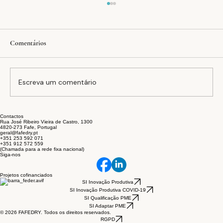
Comentários
Dias Mundial da Saúde
Escreva um comentário
Contactos
Rua José Ribeiro Vieira de Castro, 1300
4820-273 Fafe, Portugal
geral@fafedry.pt
+351 253 592 071
+351 912 572 559
(Chamada para a rede fixa nacional)
Siga-nos
Projetos cofinanciados
SI Inovação Produtiva
SI Inovação Produtiva COVID-19
SI Qualificação PME
SI Adaptar PME
© 2026 FAFEDRY. Todos os direitos reservados.
RGPD