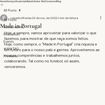
Home
Serviços
Sustentabilidade
Sobre Nós
Contactos
Blog
All Posts
ruipedro1freitas
23 de nov. de 2022
1 min de leitura
All Posts
Made in Portugal
Sustainability
Hoje, e sempre, vamos aproveitar para valorizar o que 
Innovation
fazemos, para mostrar de que raça somos feitos.
Events
Hoje, como sempre, o "Made In Portugal" cria riqueza e 
#ANYTAG
um futuro para o nosso país e gentes. Aproveitemos as 
nossas competências e trabalhemos juntos, 
Products
colaborando. Tal como no futebol, só assim, 
venceremos.