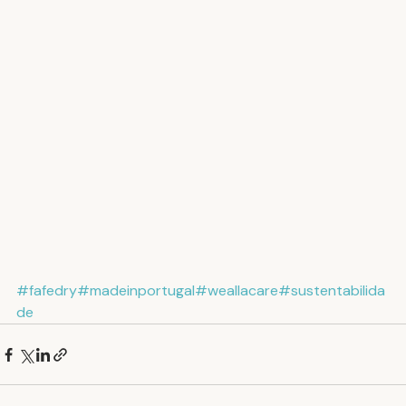
#fafedry
#madeinportugal
#weallacare
#sustentabilida
de