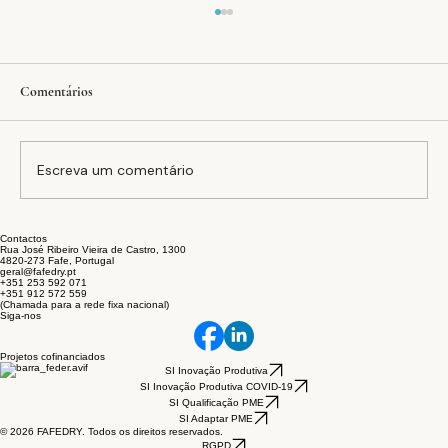
Comentários
Escreva um comentário
Contactos
A equação FAFEDRY: inovação, estabilidade e
Rua José Ribeiro Vieira de Castro, 1300
4820-273 Fafe, Portugal
sustentabilidade no setor têxtil
geral@fafedry.pt
+351 253 592 071
+351 912 572 559
(Chamada para a rede fixa nacional)
Siga-nos
Projetos cofinanciados
SI Inovação Produtiva
SI Inovação Produtiva COVID-19
SI Qualificação PME
SI Adaptar PME
© 2026 FAFEDRY. Todos os direitos reservados.
RGPD