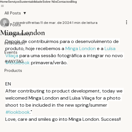
Home
Serviços
Sustentabilidade
Sobre Nós
Contactos
Blog
All Posts
ruipedro1freitas
11 de mar. de 2024
1 min de leitura
All Posts
Minga London
Sustainability
Depois de contribuirmos para o desenvolvimento de 
Innovation
produto, hoje recebemos a 
Minga London
 e a 
Luísa 
Events
Vilaça
 para uma sessão fotográfica a integrar no novo 
#ANYTAG
#lookbook
 primavera/verão.
Products
EN
After contributing to product development, today we 
welcomed Minga London and Luísa Vilaça for a photo 
shoot to be included in the new spring/summer 
#lookbook
."
Love, care and smiles go into Minga London. Success!!