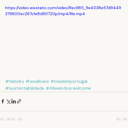
https://video.wixstatic.com/video/9ec985_9e4038e57d9449
379800ec267cfe8d9f/720p/mp4/file.mp4
#fafedry
#weallcare
#madeinportugal
#sustentabilidade
#Allweirdosrwelcome