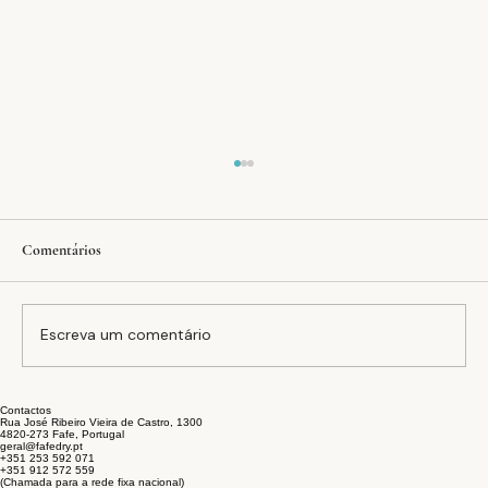
Comentários
Escreva um comentário
Contactos
A equação FAFEDRY: inovação, estabilidade e
Rua José Ribeiro Vieira de Castro, 1300
4820-273 Fafe, Portugal
sustentabilidade no setor têxtil
geral@fafedry.pt
+351 253 592 071
+351 912 572 559
(Chamada para a rede fixa nacional)