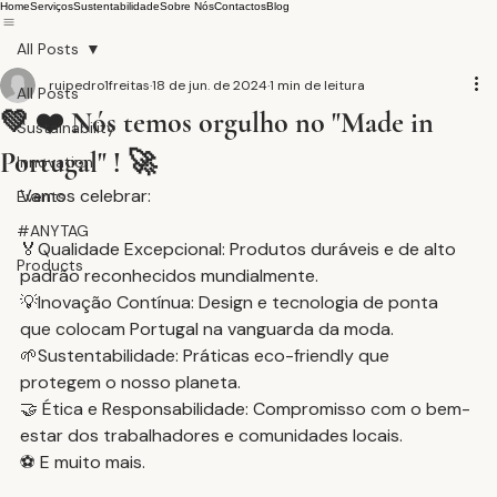
Home
Serviços
Sustentabilidade
Sobre Nós
Contactos
Blog
All Posts
ruipedro1freitas
18 de jun. de 2024
1 min de leitura
All Posts
💚 ❤️ Nós temos orgulho no "Made in
Sustainability
Portugal" ! 🚀
Innovation
Vamos celebrar:
Events
#ANYTAG
🏅Qualidade Excepcional: Produtos duráveis e de alto 
Products
padrão reconhecidos mundialmente.
💡Inovação Contínua: Design e tecnologia de ponta 
que colocam Portugal na vanguarda da moda.
🌱Sustentabilidade: Práticas eco-friendly que 
protegem o nosso planeta.
🤝 Ética e Responsabilidade: Compromisso com o bem-
estar dos trabalhadores e comunidades locais.
⚽ E muito mais.