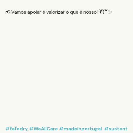
📢 Vamos apoiar e valorizar o que é nosso! 🇵🇹✨
#fafedry
#WeAllCare
#madeinportugal
#sustent