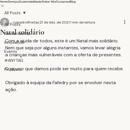
Home
Serviços
Sustentabilidade
Sobre Nós
Contactos
Blog
All Posts
ruipedro1freitas
21 de dez. de 2021
1 min de leitura
All Posts
Natal solidário
Sustainability
Com a ajuda de todos, este é um Natal mais solidário. 
Innovation
Nem que seja por alguns instantes, vamos levar alegria 
Events
a crianças mais vulneráveis com a oferta de presentes.
#ANYTAG
O pouco que damos pode ser muito para quem recebe.
Products
Obrigado à equipa da Fafedry por se envolver nesta 
ação.