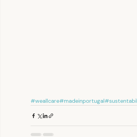
#weallcare
#madeinportugal
#sustentabi