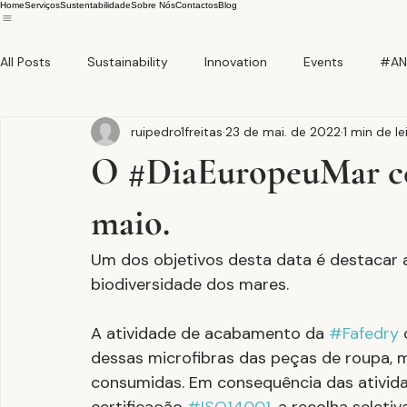
Home
Serviços
Sustentabilidade
Sobre Nós
Contactos
Blog
All Posts
Sustainability
Innovation
Events
#AN
ruipedro1freitas
23 de mai. de 2022
1 min de le
O #DiaEuropeuMar cel
maio.
Um dos objetivos desta data é destacar 
biodiversidade dos mares.
A atividade de acabamento da 
#Fafedry
 
dessas microfibras das peças de roupa, 
consumidas. Em consequência das ativid