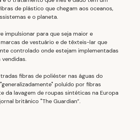
iva e o tratamento que lhes é dado tem um 
ibras de plástico que chegam aos oceanos, 
ssistemas e o planeta.
e impulsionar para que seja maior e 
marcas de vestuário e de têxteis-lar que 
nte controlado onde estejam implementadas 
 vendidas. 
radas fibras de poliéster nas águas do 
"generalizadamente" poluído por fibras 
e da lavagem de roupas sintéticas na Europa 
ornal britânico "The Guardian”.