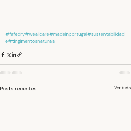
#fafedry
#weallcare
#madeinportugal
#sustentabilidad
e
#tingimentosnaturais
Posts recentes
Ver tudo