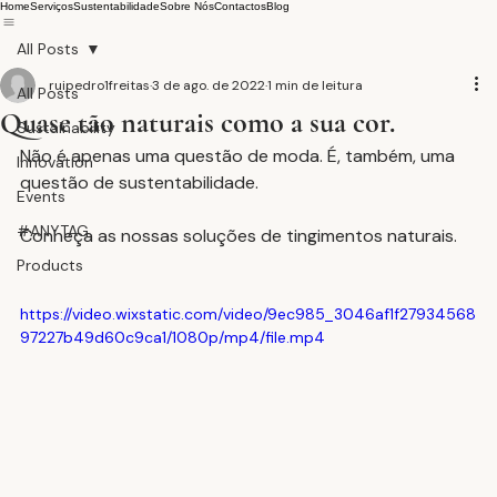
Home
Serviços
Sustentabilidade
Sobre Nós
Contactos
Blog
All Posts
ruipedro1freitas
3 de ago. de 2022
1 min de leitura
All Posts
Quase tão naturais como a sua cor.
Sustainability
Não é apenas uma questão de moda. É, também, uma 
Innovation
questão de sustentabilidade.
Events
#ANYTAG
Conheça as nossas soluções de tingimentos naturais.
Products
https://video.wixstatic.com/video/9ec985_3046af1f27934568
97227b49d60c9ca1/1080p/mp4/file.mp4