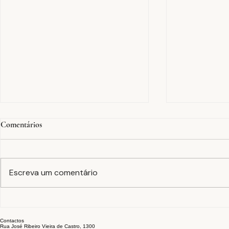
Comentários
Escreva um comentário
Tinturaria em peça
A equação F
confecionada: cor, acabamento e
estabilidade 
Contactos
sustentabilidade no fim do
setor têxtil
Rua José Ribeiro Vieira de Castro, 1300