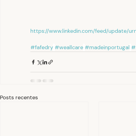
https://www.linkedin.com/feed/update/urn
#fafedry
#weallcare
#madeinportugal
#
Posts recentes