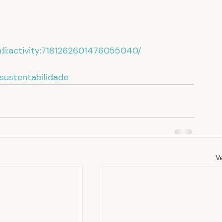
:li:activity:7181262601476055040/
sustentabilidade
V