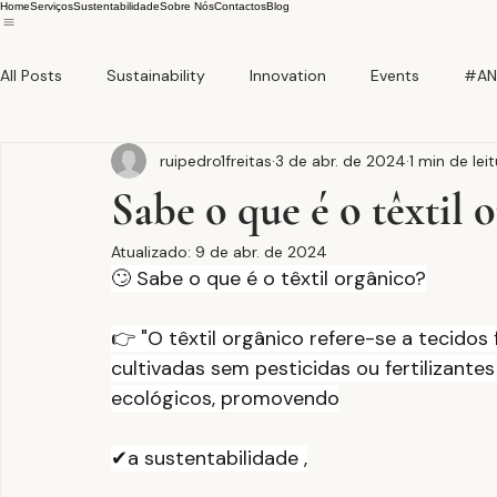
Home
Serviços
Sustentabilidade
Sobre Nós
Contactos
Blog
All Posts
Sustainability
Innovation
Events
#AN
ruipedro1freitas
3 de abr. de 2024
1 min de lei
Sabe o que é o têxtil 
Atualizado:
9 de abr. de 2024
🙄 Sabe o que é o têxtil orgânico?
👉 "O têxtil orgânico refere-se a tecidos f
cultivadas sem pesticidas ou fertilizante
ecológicos, promovendo
✔a sustentabilidade ,