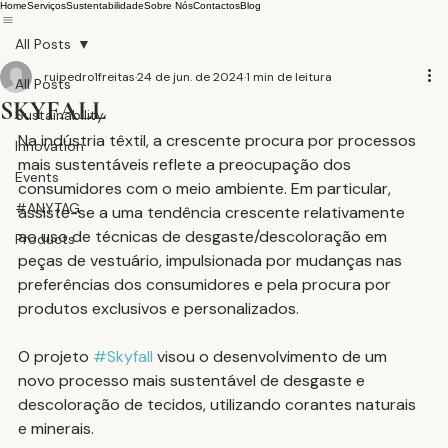
Home
Serviços
Sustentabilidade
Sobre Nós
Contactos
Blog
All Posts
ruipedro1freitas
24 de jun. de 2024
1 min de leitura
All Posts
SKYFALL
Sustainability
Na indústria têxtil, a crescente procura por processos 
Innovation
mais sustentáveis reflete a preocupação dos 
Events
consumidores com o meio ambiente. Em particular, 
#ANYTAG
assiste-se a uma tendência crescente relativamente 
ao uso de técnicas de desgaste/descoloração em 
Products
peças de vestuário, impulsionada por mudanças nas 
preferências dos consumidores e pela procura por 
produtos exclusivos e personalizados.
O projeto 
#Skyfall
 visou o desenvolvimento de um 
novo processo mais sustentável de desgaste e 
descoloração de tecidos, utilizando corantes naturais 
e minerais.