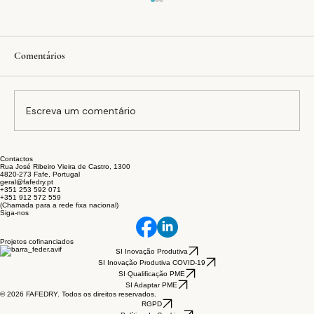
Comentários
Escreva um comentário
Contactos
A equação FAFEDRY: inovação, estabilidade e
Rua José Ribeiro Vieira de Castro, 1300
4820-273 Fafe, Portugal
sustentabilidade no setor têxtil
geral@fafedry.pt
+351 253 592 071
+351 912 572 559
(Chamada para a rede fixa nacional)
Siga-nos
Projetos cofinanciados
SI Inovação Produtiva
SI Inovação Produtiva COVID-19
SI Qualificação PME
SI Adaptar PME
© 2026 FAFEDRY. Todos os direitos reservados.
RGPD