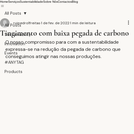
Home
Serviços
Sustentabilidade
Sobre Nós
Contactos
Blog
All Posts
ruipedro1freitas
1 de fev. de 2022
1 min de leitura
All Posts
Tingimento com baixa pegada de carbono
Sustainability
O nosso compromisso para com a sustentabilidade 
Innovation
expressa-se na redução da pegada de carbono que 
Events
conseguimos atingir nas nossas produções.
#ANYTAG
Products