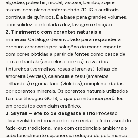
algodão, poliéster, modal, viscose, bambu, soja e 
mistos, com plena conformidade ZDHC e auditoria 
contínua de químicos. É a base para grandes volumes, 
com solidez controlada à luz, lavagem e fricção.
2. Tingimento com corantes naturais e 
minerais
 Catálogo desenvolvido para responder à 
procura crescente por soluções de menor impacto, 
com cores obtidas a partir de fontes como casca de 
romã e haritaki (amarelos e cinzas), ruiva-dos-
tintureiros (vermelhos, rosas e laranjas), folhas de 
amoreira (verdes), calêndula e tesu (amarelos 
brilhantes) e goma-laca (violetas), complementadas 
por corantes minerais. Os corantes naturais utilizados 
têm certificação GOTS, o que permite incorporá-los 
em produtos com claim orgânico.
3. Skyfall — efeito de desgaste a frio
 Processo 
desenvolvido internamente que recria o efeito visual do 
fade-out tradicional, mas com credenciais ambientais 
substancialmente superiores: redução de pelo menos 