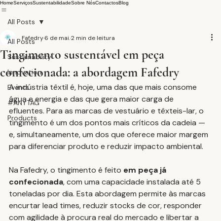
Home
Serviços
Sustentabilidade
Sobre Nós
Contactos
Blog
All Posts
Fafedry
6 de mai.
2 min de leitura
All Posts
Tingimento sustentável em peça
Sustainability
confecionada: a abordagem Fafedry
Innovation
A indústria têxtil é, hoje, uma das que mais consome 
Events
água e energia e das que gera maior carga de 
#ANYTAG
efluentes. Para as marcas de vestuário e têxteis-lar, o 
Products
tingimento é um dos pontos mais críticos da cadeia — 
e, simultaneamente, um dos que oferece maior margem 
para diferenciar produto e reduzir impacto ambiental.
Na Fafedry, o tingimento é feito 
em peça já 
confecionada
, com uma capacidade instalada até 5 
toneladas por dia. Esta abordagem permite às marcas 
encurtar lead times, reduzir stocks de cor, responder 
com agilidade à procura real do mercado e libertar a 