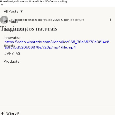
Home
Serviços
Sustentabilidade
Sobre Nós
Contactos
Blog
All Posts
ruipedro1freitas
9 de fev. de 2023
0 min de leitura
All Posts
Tingimentos naturais
Sustainability
Innovation
https://video.wixstatic.com/video/9ec985_76a85270a0814e8
Events
a8f57bd520b86876e/720p/mp4/file.mp4
#ANYTAG
Products