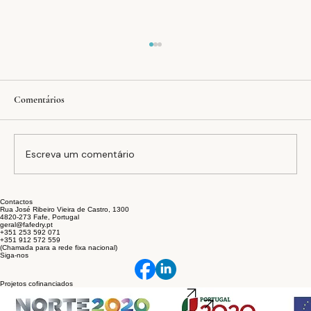
Comentários
Escreva um comentário
Contactos
A equação FAFEDRY: inovação, estabilidade e
Rua José Ribeiro Vieira de Castro, 1300
4820-273 Fafe, Portugal
sustentabilidade no setor têxtil
geral@fafedry.pt
+351 253 592 071
+351 912 572 559
(Chamada para a rede fixa nacional)
Siga-nos
Projetos cofinanciados
SI Inovação Produtiva
SI Inovação Produtiva COVID-19