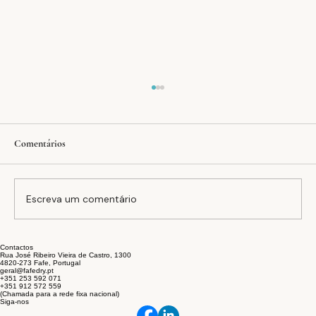
Comentários
Escreva um comentário
Contactos
A equação FAFEDRY: inovação, estabilidade e
Rua José Ribeiro Vieira de Castro, 1300
4820-273 Fafe, Portugal
sustentabilidade no setor têxtil
geral@fafedry.pt
+351 253 592 071
+351 912 572 559
(Chamada para a rede fixa nacional)
Siga-nos