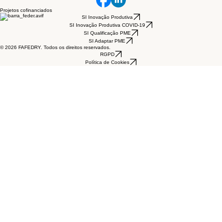
Projetos cofinanciados
SI Inovação Produtiva
SI Inovação Produtiva COVID-19
SI Qualificação PME
SI Adaptar PME
© 2026 FAFEDRY. Todos os direitos reservados.
RGPD
Política de Cookies