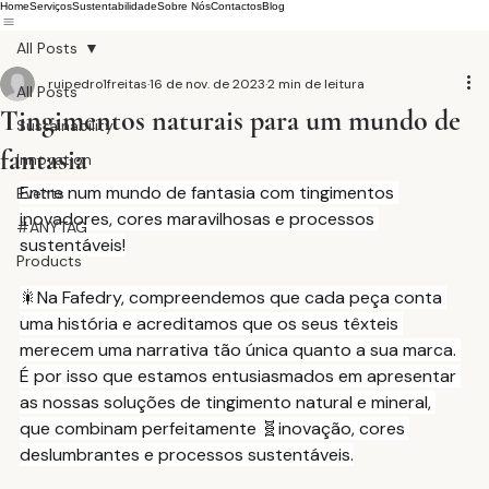
Home
Serviços
Sustentabilidade
Sobre Nós
Contactos
Blog
All Posts
ruipedro1freitas
16 de nov. de 2023
2 min de leitura
All Posts
Tingimentos naturais para um mundo de
Sustainability
fantasia
Innovation
Entre num mundo de fantasia com tingimentos 
Events
inovadores, cores maravilhosas e processos 
#ANYTAG
sustentáveis!
Products
🎇Na Fafedry, compreendemos que cada peça conta 
uma história e acreditamos que os seus têxteis 
merecem uma narrativa tão única quanto a sua marca. 
É por isso que estamos entusiasmados em apresentar 
as nossas soluções de tingimento natural e mineral, 
que combinam perfeitamente 🧬inovação, cores 
deslumbrantes e processos sustentáveis.