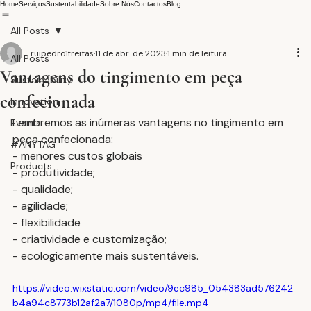
Home
Serviços
Sustentabilidade
Sobre Nós
Contactos
Blog
All Posts
ruipedro1freitas
11 de abr. de 2023
1 min de leitura
All Posts
Vantagens do tingimento em peça
Sustainability
confecionada
Innovation
Lembremos as inúmeras vantagens no tingimento em 
Events
peça confecionada:
#ANYTAG
- menores custos globais
Products
- produtividade;
- qualidade;
- agilidade;
- flexibilidade
- criatividade e customização;
- ecologicamente mais sustentáveis.
https://video.wixstatic.com/video/9ec985_054383ad576242
b4a94c8773b12af2a7/1080p/mp4/file.mp4