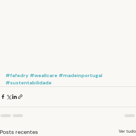
#fafedry
#weallcare
#madeinportugal
#sustentabilidade
Posts recentes
Ver tudo