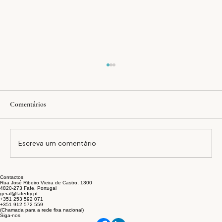
Comentários
Escreva um comentário
Contactos
A equação FAFEDRY: inovação, estabilidade e
Rua José Ribeiro Vieira de Castro, 1300
4820-273 Fafe, Portugal
sustentabilidade no setor têxtil
geral@fafedry.pt
+351 253 592 071
+351 912 572 559
(Chamada para a rede fixa nacional)
Siga-nos