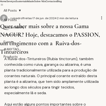
Home
Serviços
Sustentabilidade
Sobre Nós
Contactos
Blog
All Posts
ruipedro1freitas
17 de jun. de 2024
2 min de leitura
All Posts
Quer saber mais sobre a nossa Gama
Sustainability
NACUR? Hoje, destacamos o PASSION,
Innovation
um tingimento com a Ruiva-dos-
Events
#ANYTAG
Tintureiros
Products
A Ruiva-dos-Tintureiros (Rubia tinctorum), também 
conhecida como ruiva, garança ou alizarina, é uma 
planta tradicionalmente utilizada para a produção de 
corantes naturais. O principal corante extraído desta 
planta é a alizarina, que tem sido amplamente utilizada 
ao longo dos séculos para tingir tecidos, 
especialmente lã e seda.
Aqui estão alguns pontos importantes sobre o 